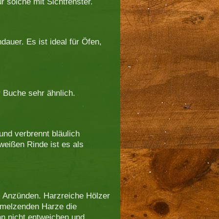
ür solche mit Sichtfenster.
auer. Es ist ideal für Öfen,
 Buche sehr ähnlich.
und verbrennt bläulich
eißen Rinde ist es als
m Anzünden. Harzreiche Hölzer
hmelzenden Harze die
n nicht entweichen und