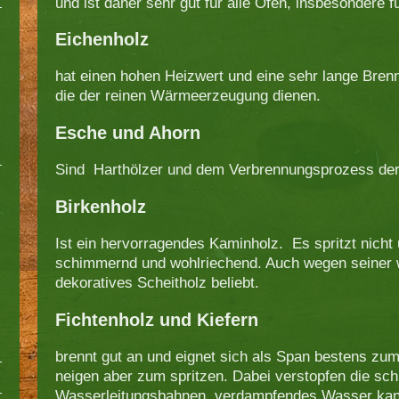
und ist daher sehr gut für alle Öfen, insbesondere f
Eichenholz
hat einen hohen Heizwert und eine sehr lange Brennd
die der reinen Wärmeerzeugung dienen.
Esche und Ahorn
Sind Harthölzer und dem Verbrennungsprozess der
Birkenholz
Ist ein hervorragendes Kaminholz. Es spritzt nicht 
schimmernd und wohlriechend. Auch wegen seiner w
dekoratives Scheitholz beliebt.
Fichtenholz und Kiefern
brennt gut an und eignet sich als Span bestens zu
neigen aber zum spritzen. Dabei verstopfen die sc
Wasserleitungsbahnen, verdampfendes Wasser kan